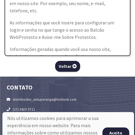
em nosso site. Por exemplo, seu nome, e-mail,
telefone, etc.
As informações que você insere para configurar um
login e senha no que tange o acesso ao Balcão
WebProtesto e Avise-me Sobre Protestos.
Informações geradas quando você usa nosso site,
incluindo quando, com que frequência o usa e em que
circunstâncias.
Voltar
Informações sobre os documentos enviados por você,
através de mensagens via Fale Conosco, e/ou através de
CONTATO
documentos assinados digitalmente.
distribuidor_votuporanga@hotlook.com
Qualquer outra informação pessoal que você nos enviar.
(17) 3423-3711
Uso de informações pessoais
Nós utilizamos cookies para aprimorar a sua
RUA AMAZONAS, Nº 3271 - sala 05 - CENTRO
VOTUPORANGA-SP, CEP: 15500-004
experiência em nosso website. Para mais
As informações pessoais enviadas para nós através do
informações sobre como utilizamos nossos
Aceito
nosso site serão utilizadas para os fins especificados